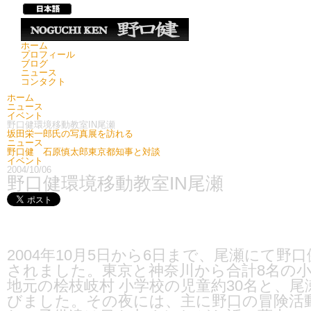
ホーム
プロフィール
ブログ
ニュース
コンタクト
ホーム
ニュース
イベント
野口健環境移動教室IN尾瀬
坂田栄一郎氏の写真展を訪れる
ニュース
野口健 石原慎太郎東京都知事と対談
イベント
2004/10/06
野口健環境移動教室IN尾瀬
2004年10月5日から6日まで、尾瀬にて野
されました。東京と神奈川から合計8名の
地元の桧枝岐村 小学校の児童約30名と、
びました。その夜には、主に野口の冒険活