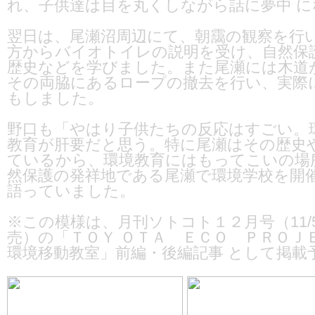
れ、子供達は目を丸くしながら話に夢中 
翌日は、尾瀬沼周辺にて、朝靄の観察を行
方からバイオトイレの説明を受け、自然保
歴史などを学びました。また尾瀬には木道
その両脇にあるロープの撤去を行い、実際
もしました。
野口も「やはり子供たちの反応はすごい。
教育が肝要だと思う。特に尾瀬はその歴史
ているから、環境教育にはもってこいの場
然保護の発祥地である尾瀬で環境学校を開
語っていました。
※この模様は、月刊ソトコト１２月号（11/5
売）の「ＴＯＹ ＯＴＡ ＥＣＯ ＰＲＯＪ
環境移動教室」前編・後編記事 として掲載