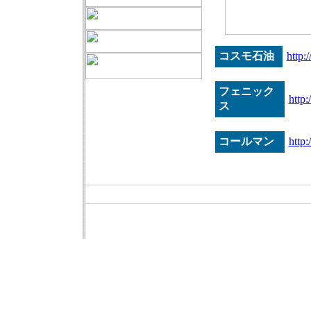
コスモ石油
http:
フェニック
http
ス
コールマン
http