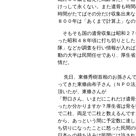
けっして永くない。また遺骨も時間
時間がたてばその分だけ収集出来な
８００年は「あくまで計算上」なの
そもそも国の遺骨収集は昭和２７
った昭和４８年頃に打ち切りとした
隊」などが調査を行い情報が入れば
動の大半は民間任せであり、厚生省
情だ。
先日、東條秀樹首相のお孫さんで
ってきた東條由布子さん（ＮＰＯ法
頂いたが、東條さんが
「野口さん、いまだにこれだけ遺骨
ったか分かりますか？厚生省は骨を
で二柱、両足で二柱と数えるんです
から、あっという間に予定数に達し
ち切りになったことに怒った民間の
日本への持ち込みは民間には許され