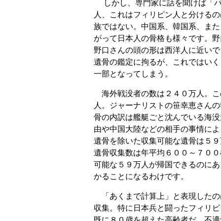
しかし、専門家に話を聞けば「バ
人、これはフィリピン人と分けるの
族ではない。中国系、韓国系、また
がって日本人の骨格も様々です。野
野口さんの頭の形は西洋人に近いで
遺骨の鑑定に拘るが、これではいく
一部となってしまう。
海外戦没者の数は２４０万人。こ
人。ジャーナリストの笹幸恵さんの
骨の内訳は艦艇ごと沈んでいる海没
由や中国大陸などの相手の事情によ
遺骨を除いた収集可能な遺骨は５９
遺骨収集数は年平均６００～７００
可能な５９万人が帰国できるのにあ
かることになるわけです。
「あくまで計算上」と表現したの
収集。特に日本兵と闘ったフィリピ
既に８０歳を超えた高齢者だ。不適