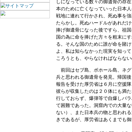
しになっている数々の御遺骨の存在
本のために亡くなっていった日本人
戦地に連れて行かされ、死ぬ事を強
たらかし。死ぬハードルがあれだけ
捧げ御遺骨になった後ですら、祖国
国の為に命を捧げた方々を粗末にす
る。そんな国のために誰が命を賭け
よ、私は知らなかった現実を知って
ころうとも、やらなければならない
前回はセブ島、ボホール島、ネグロ
兵と思われる御遺骨を発見。帰国後
報告を受けた厚労省は６月に空援隊
彼らが収集したのは２０体にも満た
行しておらず、爆弾等で自爆しバラ
て困難であった。洞窟内での大量な
ない）、また日本兵の物と思われる
きであるが、厚労省はあくまでも御