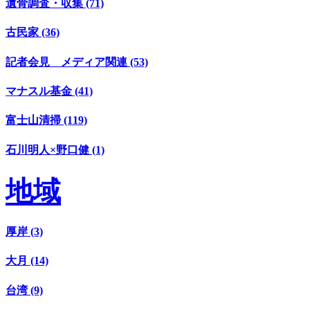
遺骨調査・収集 (71)
古民家 (36)
記者会見 メディア関連 (53)
マナスル基金 (41)
富士山清掃 (119)
石川明人×野口健 (1)
地域
厚岸 (3)
大月 (14)
台湾 (9)