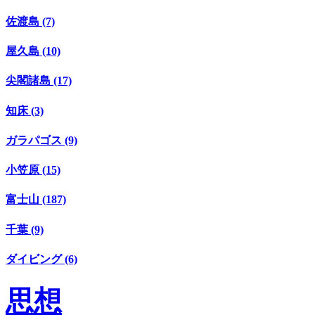
佐渡島 (7)
屋久島 (10)
尖閣諸島 (17)
知床 (3)
ガラパゴス (9)
小笠原 (15)
富士山 (187)
千葉 (9)
ダイビング (6)
思想