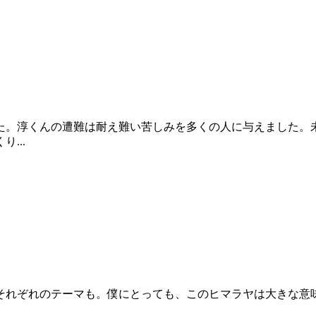
た。淳くんの遭難は耐え難い苦しみを多くの人に与えました。
...
れぞれのテーマも。僕にとっても、このヒマラヤは大きな意味