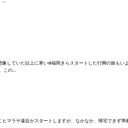
..
想像していた以上に寒い❄️福岡きらスタートした行脚の旅もい
の...
マラヤ遠征がスタートしますが、なかなか、帰宅できず準備はま