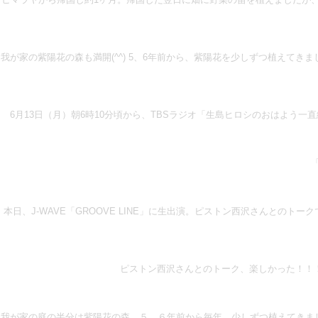
我が家の紫陽花の森も満開(^^) 5、6年前から、紫陽花を少しずつ植え
6月13日（月）朝6時10分頃から、TBSラジオ「生島ヒロシのおはよう一直
本日、J-WAVE「GROOVE LINE」に生出演。ピストン西沢さんと
ピストン西沢さんとのトーク、楽しかった！！！僕
我が家の庭の半分は紫陽花の森。５、６年前から毎年、少しずつ植えてきま