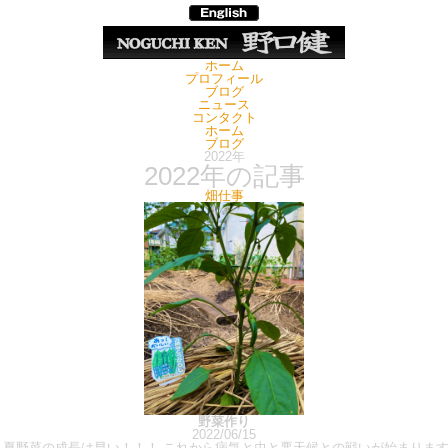
ホーム
プロフィール
ブログ
ニュース
コンタクト
ホーム
ブログ
2022年
2022年の記事
畑仕事
野菜作り
2022/06/15
、夏野菜の成長は早い！！！ これから病気と虫と悪天候との戦いが始まります