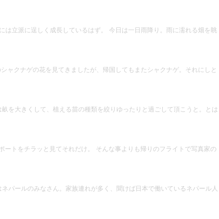
後には立派に逞しく成長しているはず。 今日は一日雨降り。雨に濡れる畑を眺
のシャクナゲの花を見てきましたが、帰国してもまたシャクナゲ。それにしと
は畝を大きくして、植える苗の種類を絞りゆったりと過ごして頂こうと。とは
ポートをチラッと見てそれだけ。 そんな事よりも帰りのフライトで写真家の
はネパールのみなさん。家族連れが多く、聞けば日本で働いているネパール人