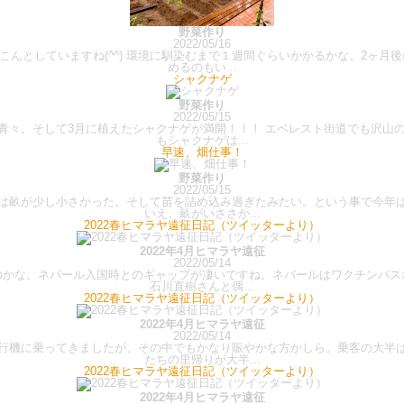
野菜作り
2022/05/16
んとしていますね(^^) 環境に馴染むまで１週間ぐらいかかるかな。2ヶ月
めるのもい...
シャクナゲ
野菜作り
2022/05/15
が青々。そして3月に植えたシャクナゲが満開！！！ エベレスト街道でも沢山
もシャクナゲは...
早速、畑仕事！
野菜作り
2022/05/15
は畝が少し小さかった。そして苗を詰め込み過ぎたみたい。という事で今年
いえ、畝がいささか...
2022春ヒマラヤ遠征日記（ツイッターより）
2022年4月ヒマラヤ遠征
2022/05/14
のかな。ネパール入国時とのギャップが凄いですね。ネパールはワクチンパス
石川直樹さんと偶...
2022春ヒマラヤ遠征日記（ツイッターより）
2022年4月ヒマラヤ遠征
2022/05/14
行機に乗ってきましたが、その中でもかなり賑やかな方かしら。乗客の大半
たちの里帰りが大半...
2022春ヒマラヤ遠征日記（ツイッターより）
2022年4月ヒマラヤ遠征