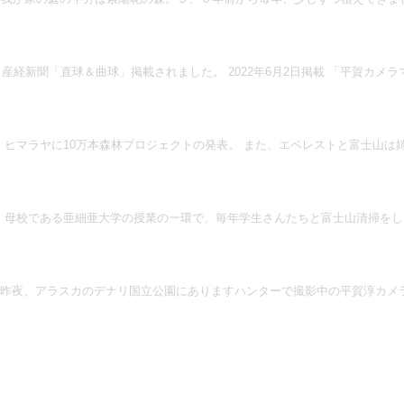
産経新聞「直球＆曲球」掲載されました。 2022年6月2日掲載 「平賀カ
ヒマラヤに10万本森林プロジェクトの発表。 また、エベレストと富士山
母校である亜細亜大学の授業の一環で、毎年学生さんたちと富士山清掃をし
昨夜、アラスカのデナリ国立公園にありますハンターで撮影中の平賀淳カメラ