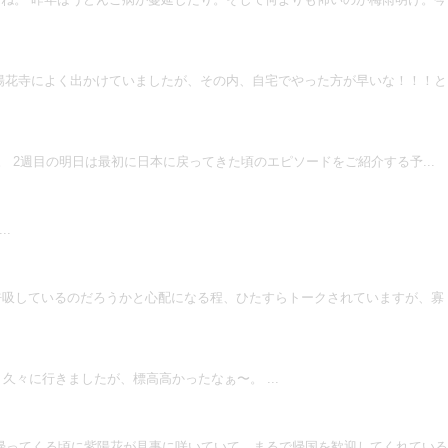
紫陽花寺によく出かけていましたが、その内、自宅でやった方が早いな！！！と
す。 2週目の明日は最初に日本に戻ってきた頃のエピソードをご紹介する予...
.
いつ呼吸しているのだろうかと心配になる程、ひたすらトークされていますが、寡
久々に行きましたが、標高高かったなぁ〜。 ...
帰ってくる頃に紫陽花が見事に咲いていて、まるで帰国を歓迎してくれている