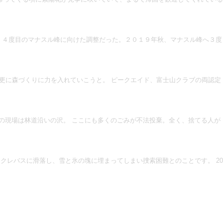
った。４度目のマナスル峰に向けた調整だった。２０１９年秋、マナスル峰へ３度
更に森づくりに力を入れていこうと。 ピークエイド、富士山クラブの両認定
の現場は林道沿いの沢。 ここにも多くのごみが不法投棄。全く、捨てる人が
レバスに滑落し、雪と氷の塊に埋まってしまい捜索困難とのことです。 20