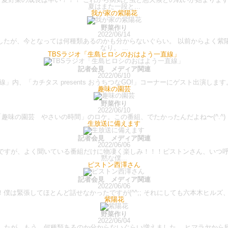
夏はまた一段と...
我が家の紫陽花
野菜作り
2022/06/14
てきましたが、今となっては何種類あるのかも分からないぐらい。 以前からよく
なり。 ...
TBSラジオ「生島ヒロシのおはよう一直線」
記者会見 メディア関連
2022/06/10
線」内、「カチタス presents おうちつなGO!」コーナーにゲスト出演しま
趣味の園芸
野菜作り
2022/06/10
「趣味の園芸 やさいの時間」のロケ。この番組、でたかったんだよね〜(^.^) ..
生放送に備えます
記者会見 メディア関連
2022/06/06
のトークですが、よく聞いている番組だけに物凄く楽しみ！！！ピストンさん、
黙な僕...
ピストン西澤さん
記者会見 メディア関連
2022/06/06
は緊張してほとんど話せなかったですが(^^;; それにしても六本木ヒルズ、
紫陽花
野菜作り
2022/06/04
したが、もう、何種類あるのか分からないぐらい増えました。 ヒマラヤから