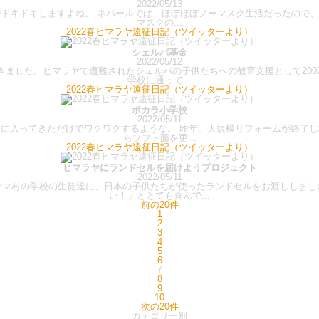
2022/05/13
でドキドキしますよね。 ネパールでは、ほぼほぼノーマスク生活だったので、ま
マスクの...
2022春ヒマラヤ遠征日記（ツイッターより）
シェルパ基金
2022/05/12
ました。ヒマラヤで遭難されたシェルパの子供たちへの教育支援として200
学校に通って...
2022春ヒマラヤ遠征日記（ツイッターより）
ポカラ小学校
2022/05/11
間に入ってきただけでワクワクするような。 昨年、大規模リフォームが終了し
らソフト面を更...
2022春ヒマラヤ遠征日記（ツイッターより）
ヒマラヤにランドセルを届けようプロジェクト
2022/05/11
サマ村の学校の生徒達に、日本の子供たちが使ったランドセルをお渡ししまし
い！」ととても喜んで...
前の20件
1
2
3
4
5
6
7
8
9
10
次の20件
カテゴリー別