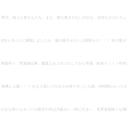
昨日、植えた苗さんたち。まだ、落ち着きがないのかな、自信なさげにちょこ
約1ヶ月ぶりに帰国しましたが、庭の様子がだいぶ様変わり！！！ 木の葉
帰国早々、早速畑仕事。腐葉土をコネコネしてから早速、畝作り！！！昨年
無事に入国！！！ かなり長いプロセスを得てやっと入国。何時間かかった
行きも帰りもネパール航空の中は大賑わい（特に行き）。世界各国様々な飛