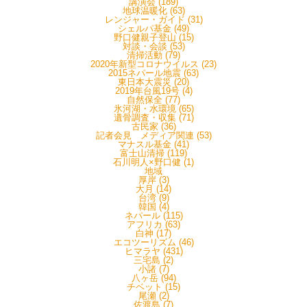
講演会 (189)
地球温暖化 (63)
レンジャー・ガイド (31)
シェルパ基金 (49)
野口健親子登山 (15)
対談・会談 (53)
清掃活動 (79)
2020年新型コロナウイルス (23)
2015ネパール地震 (63)
東日本大震災 (20)
2019年台風19号 (4)
自然保全 (77)
氷河湖・水環境 (65)
遺骨調査・収集 (71)
古民家 (36)
記者会見 メディア関連 (53)
マナスル基金 (41)
富士山清掃 (119)
石川明人×野口健 (1)
地域
厚岸 (3)
大月 (14)
台湾 (9)
韓国 (4)
ネパール (115)
アフリカ (63)
白神 (17)
エコツーリズム (46)
ヒマラヤ (431)
三宅島 (2)
小諸 (7)
八ヶ岳 (94)
チベット (15)
尾瀬 (2)
佐渡島 (7)