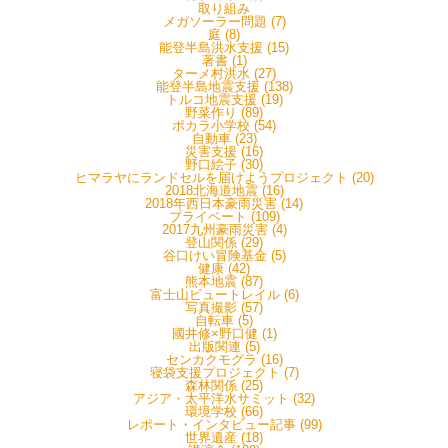
取り組み
メガソーラー問題 (7)
庭 (8)
能登半島洪水支援 (15)
著書 (1)
ターメ村洪水 (27)
能登半島地震支援 (138)
トルコ地震支援 (19)
野菜作り (89)
ポカラ小学校 (54)
自動車 (23)
災害支援 (16)
野口絵子 (30)
ヒマラヤにランドセルを届けようプロジェクト (20)
2018北海道地震 (16)
2018年西日本豪雨災害 (14)
プライベート (109)
2017九州豪雨災害 (4)
登山関係 (29)
谷口けい冒険基金 (5)
健康 (42)
熊本地震 (87)
富士山ビュートレイル (6)
写真撮影 (57)
自転車 (5)
國井修×野口健 (1)
出版関連 (5)
センカクモグラ (16)
寝袋支援プロジェクト (7)
森林関係 (25)
アジア・太平洋水サミット (32)
環境学校 (66)
レポート・インタビュー記事 (99)
世界遺産 (18)