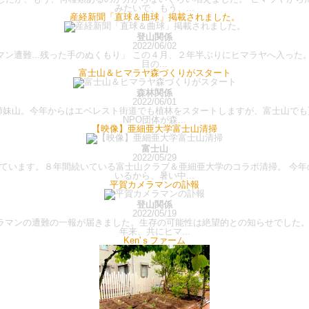
みたいで、もう、...
産経新聞「直球＆曲球」掲載されました。
登山関係
2022/06/02
メラマン遭難...残った手のぬくもり」 この４月、２年半ぶりにヒマラヤへ入
目の...
富士山＆ヒマラヤ森づくりがスタート
森林関係
2022/06/01
は姉妹山。今年からはエベレスト街道でも植林をスタートしますが、富士山でも
NPO団体が森...
【映像】亜細亜大学富士山清掃
富士山
2022/05/29
ています。８年間続いている富士山クラブ＆亜細亜大学のコラボ清掃。 今年
いるから、暑い中...
平賀カメラマンの訃報
登山関係
2022/05/19
マンの遭難の一報が届きました。生存の可能性は絶望的との知らせでした。ク
年来、共にヒマ...
Ken'ｓファーム