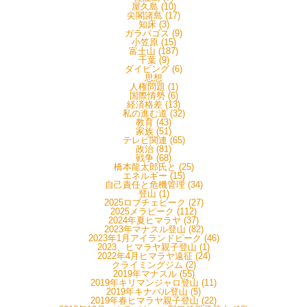
屋久島 (10)
尖閣諸島 (17)
知床 (3)
ガラパゴス (9)
小笠原 (15)
富士山 (187)
千葉 (9)
ダイビング (6)
思想
人権問題 (1)
国際情勢 (6)
経済格差 (13)
私の進む道 (32)
教育 (43)
家族 (51)
テレビ関連 (65)
政治 (81)
戦争 (68)
橋本龍太郎氏と (25)
エネルギー (15)
自己責任と危機管理 (34)
登山 (1)
2025ロブチェピーク (27)
2025メラピーク (112)
2024年夏ヒマラヤ (37)
2023年マナスル登山 (82)
2023年1月アイランドピーク (46)
2023、ヒマラヤ親子登山 (1)
2022年4月ヒマラヤ遠征 (24)
クライミングジム (2)
2019年マナスル (55)
2019年キリマンジャロ登山 (11)
2019年キナバル登山 (5)
2019年春ヒマラヤ親子登山 (22)