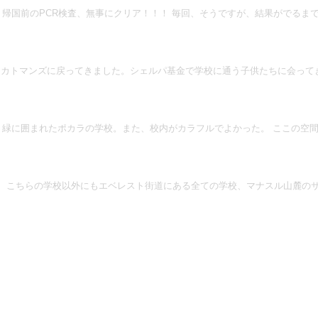
帰国前のPCR検査、無事にクリア！！！ 毎回、そうですが、結果がでるま
カトマンズに戻ってきました。シェルパ基金で学校に通う子供たちに会ってき
緑に囲まれたポカラの学校。また、校内がカラフルでよかった。 ここの空
こちらの学校以外にもエベレスト街道にある全ての学校、マナスル山麓の