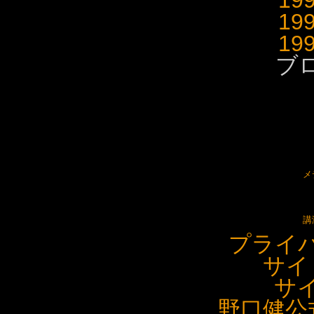
19
19
19
ブ
メ
講
プライ
サイ
サ
野口健公