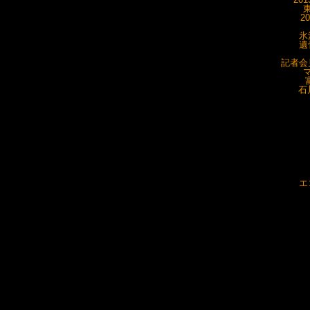
東
2
氷
遺
記者会見
マ
石
エ