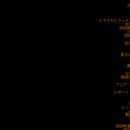
ポ
ヒマラヤにランドセ
20
201
プ
20
谷
富士山
國
セ
寝袋支
アジア・
レポート・
レン
シ
野
2020年
20