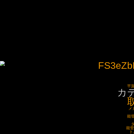
平
カ
メ
能登
タ
能登
ト