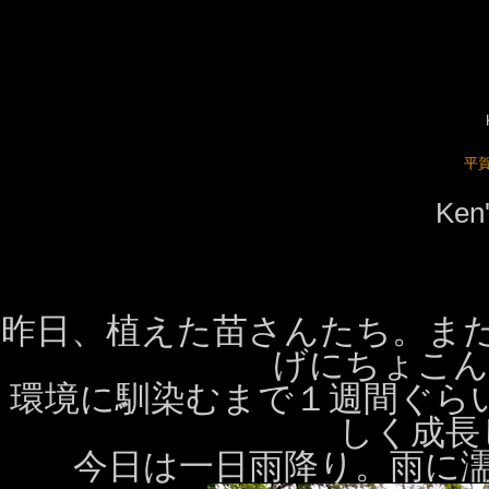
平
Ke
昨日、植えた苗さんたち。ま
げにちょこんと
環境に馴染むまで１週間ぐら
しく成長
今日は一日雨降り。雨に