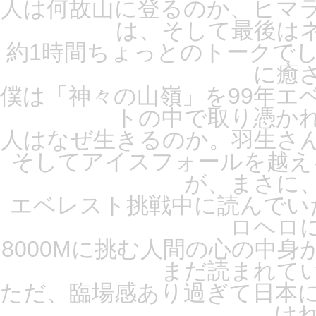
人は何故山に登るのか、ヒマ
は、そして最後は
約1時間ちょっとのトークで
に癒
僕は「神々の山嶺」を99年エ
トの中で取り憑か
人はなぜ生きるのか。羽生さ
そしてアイスフォールを越え
が、まさに
エベレスト挑戦中に読んでい
ロヘロ
8000Mに挑む人間の心の中
まだ読まれて
ただ、臨場感あり過ぎて日本
けれ