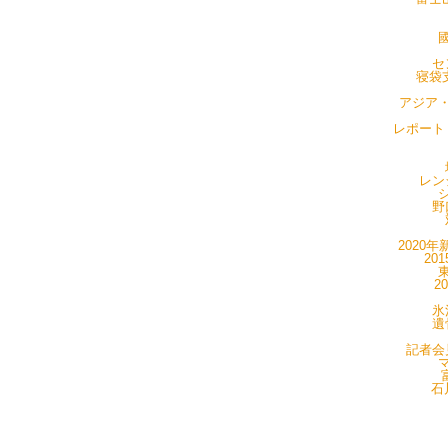
國
セ
寝袋支
アジア・
レポート・
レン
シ
野
2020年
20
東
2
氷
遺
記者会見
マ
石