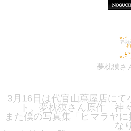
ネパー
夢枕
谷
E
ネパー
夢枕獏さ
3月16日は代官山蔦屋店に
ト。夢枕獏さん原作「神
また僕の写真集「ヒマラヤに
な