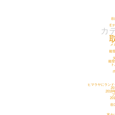
谷
E
カ
メ
能登
タ
能登
ト
ポ
ヒマラヤにランドセ
20
201
プ
20
谷
富士山