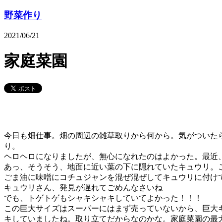
野菜作り
2021/06/21
家庭菜園
今日も畑仕事。畑の周辺の雑草取りから何から。気がついたら
り。
ヘロヘロになりましたが、無心になれたのはよかった。最近
あっ、そうそう、地面に近い葉の下に隠れていたキュウリ。
ごま油に味噌にコチュジャンを混ぜ混ぜしてキュウリに付けて
キュウリさん、発見が遅れてごめんなさいね
でも、トゲトゲもシャキシャキしていてよかった！！！
この巨大サイズはスーパーにはまず売っていないから、巨大
キしていましたね。取り立てだからなのかな。家庭菜園の最