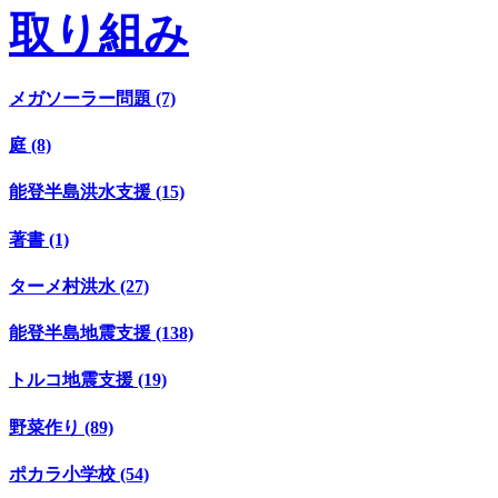
取り組み
メガソーラー問題 (7)
庭 (8)
能登半島洪水支援 (15)
著書 (1)
ターメ村洪水 (27)
能登半島地震支援 (138)
トルコ地震支援 (19)
野菜作り (89)
ポカラ小学校 (54)