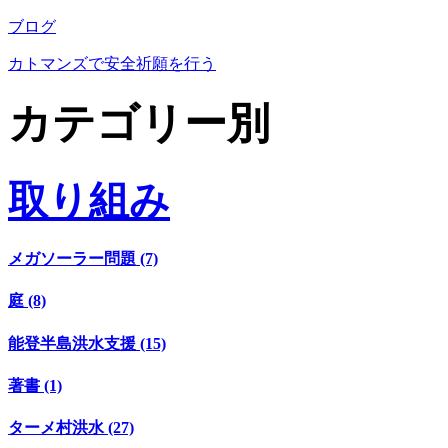
ブログ
カトマンズで安全祈願を行う
カテゴリー別
取り組み
メガソーラー問題 (7)
庭 (8)
能登半島洪水支援 (15)
著書 (1)
ターメ村洪水 (27)