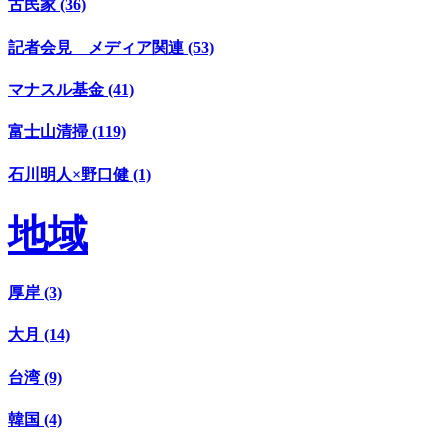
古民家 (36)
記者会見 メディア関連 (53)
マナスル基金 (41)
富士山清掃 (119)
石川明人×野口健 (1)
地域
厚岸 (3)
大月 (14)
台湾 (9)
韓国 (4)