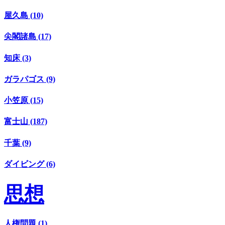
屋久島 (10)
尖閣諸島 (17)
知床 (3)
ガラパゴス (9)
小笠原 (15)
富士山 (187)
千葉 (9)
ダイビング (6)
思想
人権問題 (1)