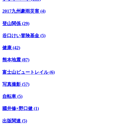
2017九州豪雨災害 (4)
登山関係 (29)
谷口けい冒険基金 (5)
健康 (42)
熊本地震 (87)
富士山ビュートレイル (6)
写真撮影 (57)
自転車 (5)
國井修×野口健 (1)
出版関連 (5)