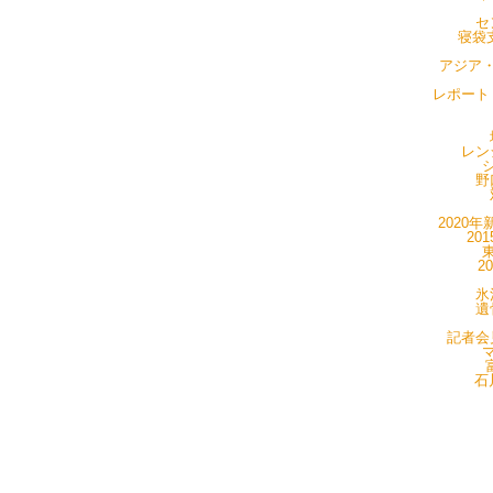
セ
寝袋支
アジア・
レポート・
レン
シ
野
2020年
20
東
2
氷
遺
記者会見
マ
石