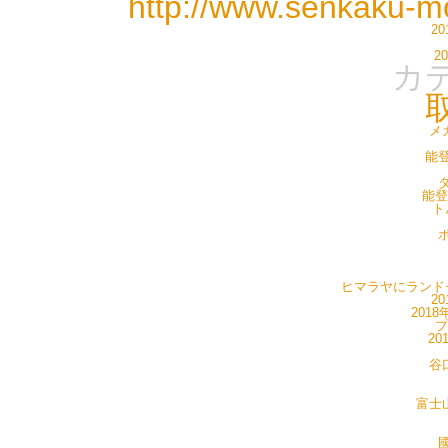
http://www.senkaku-m
2
2
カ
メ
能登
タ
能登
ト
ポ
ヒマラヤにランドセ
20
201
プ
20
谷
富士山
國