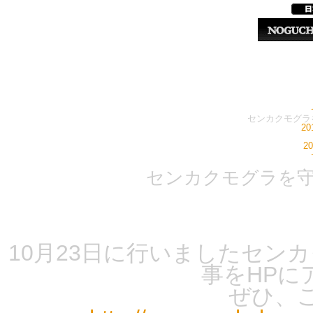
センカクモグラ
2
2
センカクモグラを
10月23日に行いましたセン
事をHPに
ぜひ、