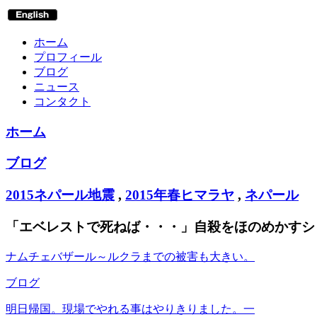
ホーム
プロフィール
ブログ
ニュース
コンタクト
ホーム
ブログ
2015ネパール地震
,
2015年春ヒマラヤ
,
ネパール
「エベレストで死ねば・・・」自殺をほのめかすシ
ナムチェバザール～ルクラまでの被害も大きい。
ブログ
明日帰国。現場でやれる事はやりきりました。一