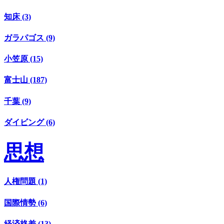
知床 (3)
ガラパゴス (9)
小笠原 (15)
富士山 (187)
千葉 (9)
ダイビング (6)
思想
人権問題 (1)
国際情勢 (6)
経済格差 (13)