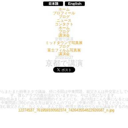
ホーム
プロフィール
ブログ
ニュース
コンタクト
ホーム
ブログ
講演会
京都で講演
ミッドタウンで写真展
ブログ
富士フィルム写真展
講演会
2015/11/27
京都で講演
がらまたまた時事ネタで議論。特に今回は中東問題。親父さんは外交官として
す。僕もアラブの血が流れていますから、やはり気になります。
間か住みました。今は内戦状態のイエメンにも。あの頃はこんな事になると
中東問題に関心のある方は親父さんのブログ（中東の窓）をご覧ください。
住む親父さんと「ちくりん」さんで旨い料理と酒をやりながら議論をするの