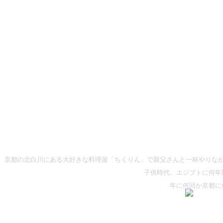
京都の北白川にある大好きな料理屋「ちくりん」で親父さんと一杯やりな
子供時代、エジプトに何年
年に何回か京都に