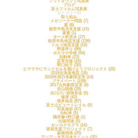
ミッドタウンで写真展
ブログ
富士フィルム写真展
カテゴリー別
取り組み
メガソーラー問題 (7)
庭 (8)
能登半島洪水支援 (15)
著書 (1)
ターメ村洪水 (27)
能登半島地震支援 (138)
トルコ地震支援 (19)
野菜作り (89)
ポカラ小学校 (54)
自動車 (23)
災害支援 (16)
野口絵子 (30)
ヒマラヤにランドセルを届けようプロジェクト (20)
2018北海道地震 (16)
2018年西日本豪雨災害 (14)
プライベート (109)
2017九州豪雨災害 (4)
登山関係 (29)
谷口けい冒険基金 (5)
健康 (42)
熊本地震 (87)
富士山ビュートレイル (6)
写真撮影 (57)
自転車 (5)
國井修×野口健 (1)
出版関連 (5)
センカクモグラ (16)
寝袋支援プロジェクト (7)
森林関係 (25)
アジア・太平洋水サミット (32)