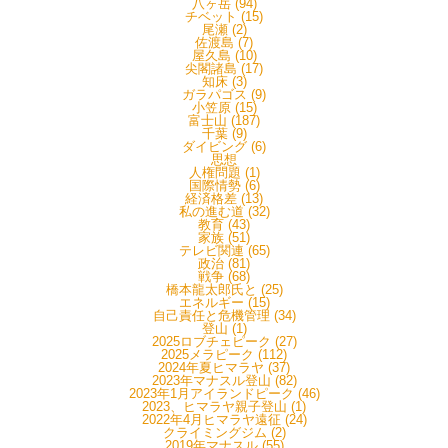
八ヶ岳 (94)
チベット (15)
尾瀬 (2)
佐渡島 (7)
屋久島 (10)
尖閣諸島 (17)
知床 (3)
ガラパゴス (9)
小笠原 (15)
富士山 (187)
千葉 (9)
ダイビング (6)
思想
人権問題 (1)
国際情勢 (6)
経済格差 (13)
私の進む道 (32)
教育 (43)
家族 (51)
テレビ関連 (65)
政治 (81)
戦争 (68)
橋本龍太郎氏と (25)
エネルギー (15)
自己責任と危機管理 (34)
登山 (1)
2025ロブチェピーク (27)
2025メラピーク (112)
2024年夏ヒマラヤ (37)
2023年マナスル登山 (82)
2023年1月アイランドピーク (46)
2023、ヒマラヤ親子登山 (1)
2022年4月ヒマラヤ遠征 (24)
クライミングジム (2)
2019年マナスル (55)