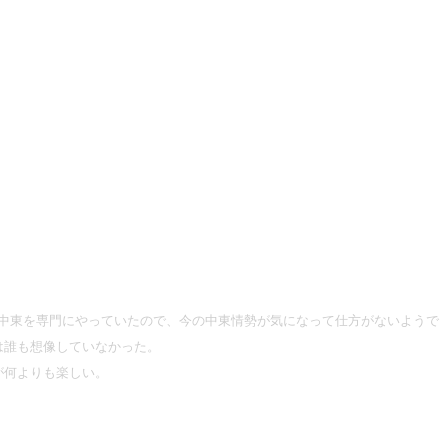
中東を専門にやっていたので、今の中東情勢が気になって仕方がないようで
は誰も想像していなかった。
が何よりも楽しい。