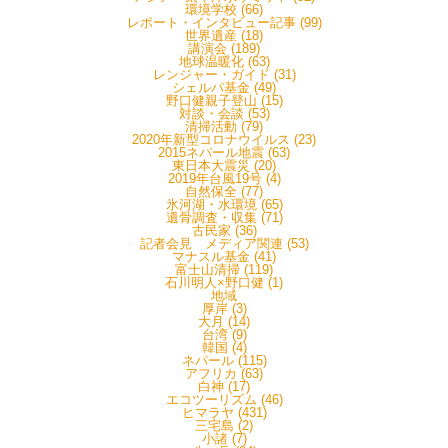
環境学校 (66)
レポート・インタビュー記事 (99)
世界遺産 (18)
講演会 (189)
地球温暖化 (63)
レンジャー・ガイド (31)
シェルパ基金 (49)
野口健親子登山 (15)
対談・会談 (53)
清掃活動 (79)
2020年新型コロナウイルス (23)
2015ネパール地震 (63)
東日本大震災 (20)
2019年台風19号 (4)
自然保全 (77)
氷河湖・水環境 (65)
遺骨調査・収集 (71)
古民家 (36)
記者会見 メディア関連 (53)
マナスル基金 (41)
富士山清掃 (119)
石川明人×野口健 (1)
地域
厚岸 (3)
大月 (14)
台湾 (9)
韓国 (4)
ネパール (115)
アフリカ (63)
白神 (17)
エコツーリズム (46)
ヒマラヤ (431)
三宅島 (2)
小諸 (7)