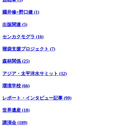
國井修×野口健 (1)
出版関連 (5)
センカクモグラ (16)
寝袋支援プロジェクト (7)
森林関係 (25)
アジア・太平洋水サミット (32)
環境学校 (66)
レポート・インタビュー記事 (99)
世界遺産 (18)
講演会 (189)