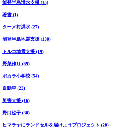
能登半島洪水支援 (15)
著書 (1)
ターメ村洪水 (27)
能登半島地震支援 (138)
トルコ地震支援 (19)
野菜作り (89)
ポカラ小学校 (54)
自動車 (23)
災害支援 (16)
野口絵子 (30)
ヒマラヤにランドセルを届けようプロジェクト (20)