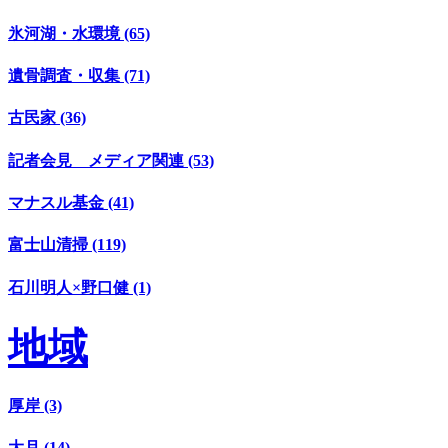
氷河湖・水環境 (65)
遺骨調査・収集 (71)
古民家 (36)
記者会見 メディア関連 (53)
マナスル基金 (41)
富士山清掃 (119)
石川明人×野口健 (1)
地域
厚岸 (3)
大月 (14)