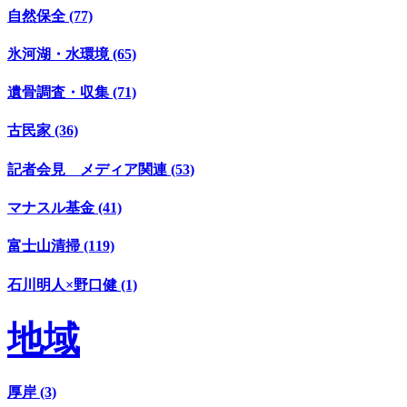
自然保全 (77)
氷河湖・水環境 (65)
遺骨調査・収集 (71)
古民家 (36)
記者会見 メディア関連 (53)
マナスル基金 (41)
富士山清掃 (119)
石川明人×野口健 (1)
地域
厚岸 (3)