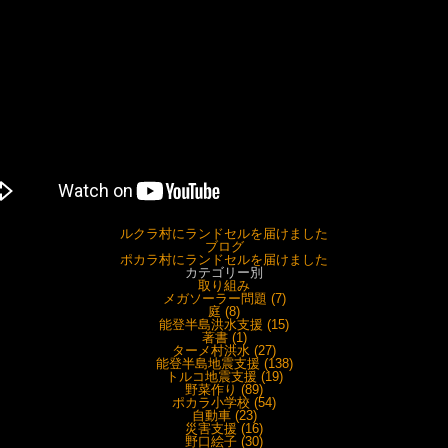
ルクラ村にランドセルを届けました
ブログ
ポカラ村にランドセルを届けました
カテゴリー別
取り組み
メガソーラー問題 (7)
庭 (8)
能登半島洪水支援 (15)
著書 (1)
ターメ村洪水 (27)
能登半島地震支援 (138)
トルコ地震支援 (19)
野菜作り (89)
ポカラ小学校 (54)
自動車 (23)
災害支援 (16)
野口絵子 (30)