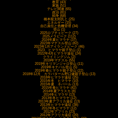
教育 (43)
家族 (51)
テレビ関連 (65)
政治 (81)
戦争 (68)
橋本龍太郎氏と (25)
エネルギー (15)
自己責任と危機管理 (34)
登山 (1)
2025ロブチェピーク (27)
2025メラピーク (112)
2024年夏ヒマラヤ (37)
2023年マナスル登山 (82)
2023年1月アイランドピーク (46)
2023、ヒマラヤ親子登山 (1)
2022年4月ヒマラヤ遠征 (24)
クライミングジム (2)
2019年マナスル (55)
2019年キリマンジャロ登山 (11)
2019年キナバル登山 (5)
2019年春ヒマラヤ親子登山 (22)
2018年12月 カラパタール野口健親子登山 (13)
2018年ヒマラヤ遠征 (25)
2015年冬 ヒマラヤ (10)
2015年夏 ネパール (13)
2015年春ヒマラヤ (42)
2014年夏アラスカ (8)
2014冬ヒマラヤ (13)
2013年冬ヒマラヤ (12)
2013年夏アフリカ遠征 (13)
2013年ヒマラヤ遠征 (38)
2012年冬ヒマラヤ (12)
2012年アフリカ (23)
2012年アフリカ遠征 (20)