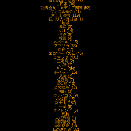
遺骨調査・収集 (71)
古民家 (36)
記者会見 メディア関連 (53)
マナスル基金 (41)
富士山清掃 (119)
石川明人×野口健 (1)
地域
厚岸 (3)
大月 (14)
台湾 (9)
韓国 (4)
ネパール (115)
アフリカ (63)
白神 (17)
エコツーリズム (46)
ヒマラヤ (431)
三宅島 (2)
小諸 (7)
八ヶ岳 (94)
チベット (15)
尾瀬 (2)
佐渡島 (7)
屋久島 (10)
尖閣諸島 (17)
知床 (3)
ガラパゴス (9)
小笠原 (15)
富士山 (187)
千葉 (9)
ダイビング (6)
思想
人権問題 (1)
国際情勢 (6)
経済格差 (13)
私の進む道 (32)