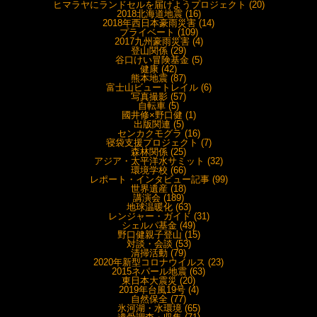
ヒマラヤにランドセルを届けようプロジェクト (20)
2018北海道地震 (16)
2018年西日本豪雨災害 (14)
プライベート (109)
2017九州豪雨災害 (4)
登山関係 (29)
谷口けい冒険基金 (5)
健康 (42)
熊本地震 (87)
富士山ビュートレイル (6)
写真撮影 (57)
自転車 (5)
國井修×野口健 (1)
出版関連 (5)
センカクモグラ (16)
寝袋支援プロジェクト (7)
森林関係 (25)
アジア・太平洋水サミット (32)
環境学校 (66)
レポート・インタビュー記事 (99)
世界遺産 (18)
講演会 (189)
地球温暖化 (63)
レンジャー・ガイド (31)
シェルパ基金 (49)
野口健親子登山 (15)
対談・会談 (53)
清掃活動 (79)
2020年新型コロナウイルス (23)
2015ネパール地震 (63)
東日本大震災 (20)
2019年台風19号 (4)
自然保全 (77)
氷河湖・水環境 (65)