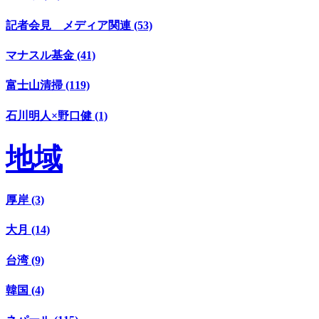
記者会見 メディア関連 (53)
マナスル基金 (41)
富士山清掃 (119)
石川明人×野口健 (1)
地域
厚岸 (3)
大月 (14)
台湾 (9)
韓国 (4)