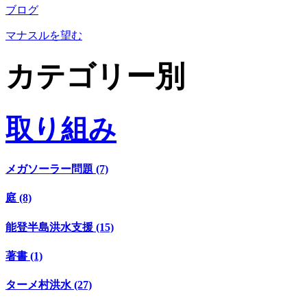
ブログ
マナスルを望む
カテゴリー別
取り組み
メガソーラー問題 (7)
庭 (8)
能登半島洪水支援 (15)
著書 (1)
ターメ村洪水 (27)