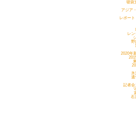
寝袋支
アジア・
レポート・
レン
シ
野
2020年
20
東
2
氷
遺
記者会見
マ
石