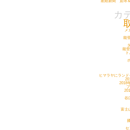
産経新聞 直球
カ
メ
能登
タ
能登
ト
ポ
ヒマラヤにランドセ
20
201
プ
20
谷
富士山
國
セ