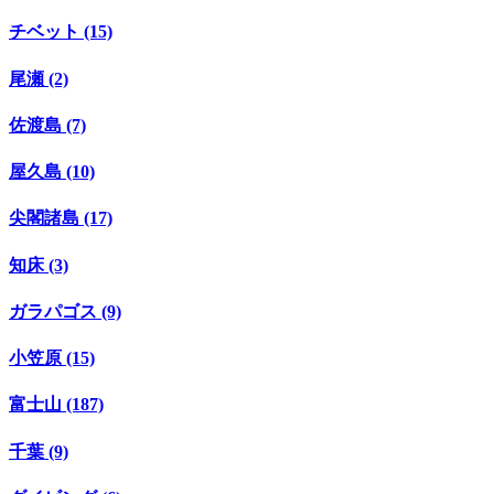
チベット (15)
尾瀬 (2)
佐渡島 (7)
屋久島 (10)
尖閣諸島 (17)
知床 (3)
ガラパゴス (9)
小笠原 (15)
富士山 (187)
千葉 (9)