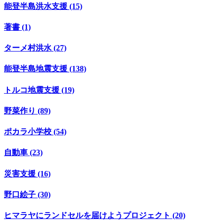
能登半島洪水支援 (15)
著書 (1)
ターメ村洪水 (27)
能登半島地震支援 (138)
トルコ地震支援 (19)
野菜作り (89)
ポカラ小学校 (54)
自動車 (23)
災害支援 (16)
野口絵子 (30)
ヒマラヤにランドセルを届けようプロジェクト (20)