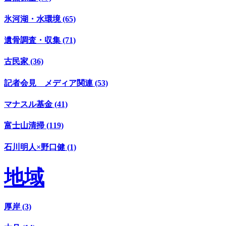
氷河湖・水環境 (65)
遺骨調査・収集 (71)
古民家 (36)
記者会見 メディア関連 (53)
マナスル基金 (41)
富士山清掃 (119)
石川明人×野口健 (1)
地域
厚岸 (3)