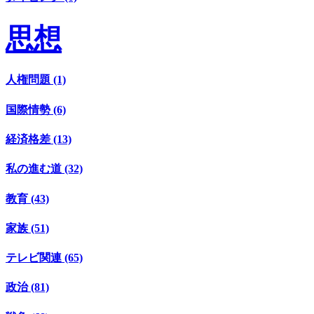
思想
人権問題 (1)
国際情勢 (6)
経済格差 (13)
私の進む道 (32)
教育 (43)
家族 (51)
テレビ関連 (65)
政治 (81)