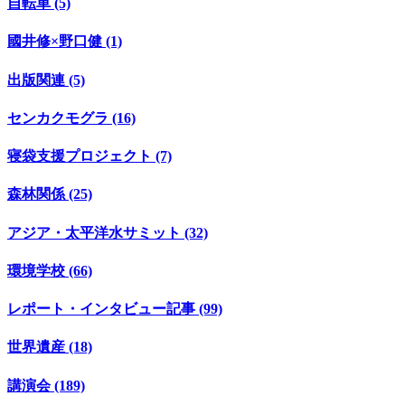
自転車 (5)
國井修×野口健 (1)
出版関連 (5)
センカクモグラ (16)
寝袋支援プロジェクト (7)
森林関係 (25)
アジア・太平洋水サミット (32)
環境学校 (66)
レポート・インタビュー記事 (99)
世界遺産 (18)
講演会 (189)