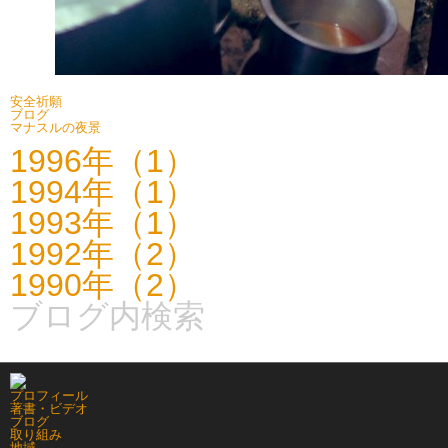
安全祈願
ブログ
マナスルの夜景
1996年（1）
1994年（1）
1993年（1）
1992年（2）
1990年（2）
ブログ内検索
プロフィール
著書・ビデオ
ブログ
取り組み
地域