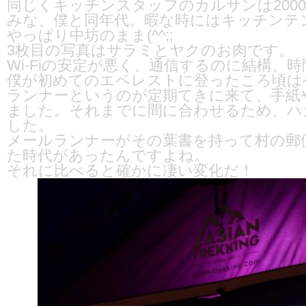
同じくキッチンスタッフのカルサンは200
みな、僕と同年代。暇な時にはキッチンテ
やっぱり中坊のまま(^^;;
3枚目の写真はサラミとヤクのお肉です。
Wi-Fiの安定が悪く、通信するのに結構、
僕が初めてのエベレストに登ったころ頃は
ランナーというのが定期てきに来て、手紙
ました。それまでに間に合わせるため、ハ
した。
メールランナーがその葉書を持って村の郵
た時代があったんですよね。
それに比べると確かに凄い変化だ！