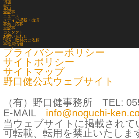
思想
登山
全記事
ニュース
メディア掲載・出演
募集・応募
全記事
コンタクト
お問い合わせ
講演・取材のご依頼
事務局情報
プライバシーポリシー
サイトポリシー
サイトマップ
野口健公式ウェブサイト
（有）野口健事務所 TEL: 0555-25
E-MAIL
info@noguchi-ken.c
当ウェブサイトに掲載されて
可転載、転用を禁止いたしま