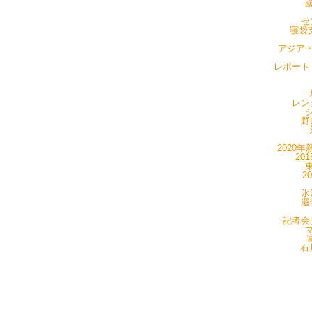
國
セ
寝袋支
アジア・
レポート・
レン
シ
野
2020年
20
東
2
氷
遺
記者会見
マ
石