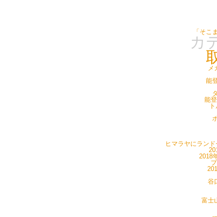
「そこ
カ
メ
能登
タ
能登
ト
ポ
ヒマラヤにランドセ
20
201
プ
20
谷
富士山