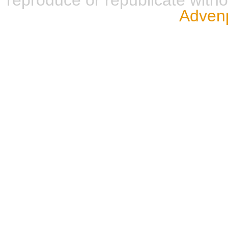
reproduce or republicate wit
Advenp