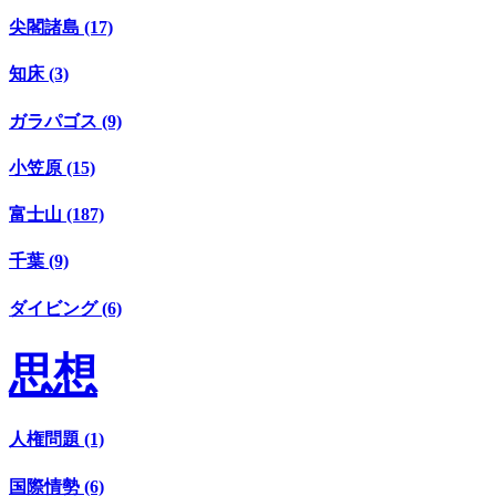
尖閣諸島 (17)
知床 (3)
ガラパゴス (9)
小笠原 (15)
富士山 (187)
千葉 (9)
ダイビング (6)
思想
人権問題 (1)
国際情勢 (6)