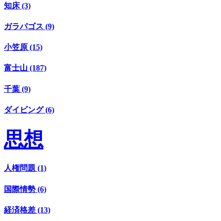
知床 (3)
ガラパゴス (9)
小笠原 (15)
富士山 (187)
千葉 (9)
ダイビング (6)
思想
人権問題 (1)
国際情勢 (6)
経済格差 (13)