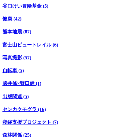
谷口けい冒険基金 (5)
健康 (42)
熊本地震 (87)
富士山ビュートレイル (6)
写真撮影 (57)
自転車 (5)
國井修×野口健 (1)
出版関連 (5)
センカクモグラ (16)
寝袋支援プロジェクト (7)
森林関係 (25)