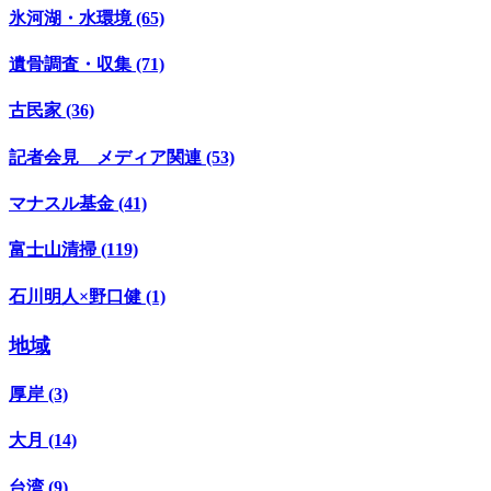
氷河湖・水環境 (65)
遺骨調査・収集 (71)
古民家 (36)
記者会見 メディア関連 (53)
マナスル基金 (41)
富士山清掃 (119)
石川明人×野口健 (1)
地域
厚岸 (3)
大月 (14)
台湾 (9)