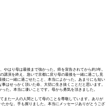
め、やはり母は最後まで強かった。癌を宣告されてから約3年。
での講演を終え、急いで京都に戻り母の最後を一緒に過ごし見
最後に一緒に過ごせたこと、本当によかった。あまりにも短い
な事はせっかく頂いた命、大切に生き抜くことだと思います。
かった。本当に凄いことです。母から勇気を頂きました。
てまた一人の人間として母のことを尊敬しています。ありが
いたかな。手も握りました。本当にメッセージありがとうござ