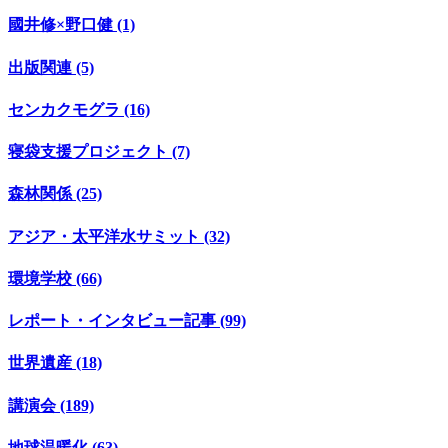
國井修×野口健 (1)
出版関連 (5)
センカクモグラ (16)
寝袋支援プロジェクト (7)
森林関係 (25)
アジア・太平洋水サミット (32)
環境学校 (66)
レポート・インタビュー記事 (99)
世界遺産 (18)
講演会 (189)
地球温暖化 (63)