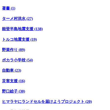
著書 (1)
ターメ村洪水 (27)
能登半島地震支援 (138)
トルコ地震支援 (19)
野菜作り (89)
ポカラ小学校 (54)
自動車 (23)
災害支援 (16)
野口絵子 (30)
ヒマラヤにランドセルを届けようプロジェクト (20)