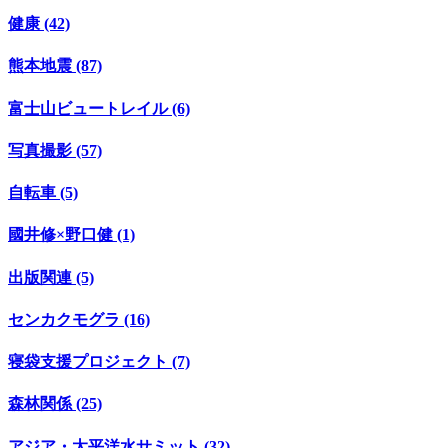
健康 (42)
熊本地震 (87)
富士山ビュートレイル (6)
写真撮影 (57)
自転車 (5)
國井修×野口健 (1)
出版関連 (5)
センカクモグラ (16)
寝袋支援プロジェクト (7)
森林関係 (25)
アジア・太平洋水サミット (32)