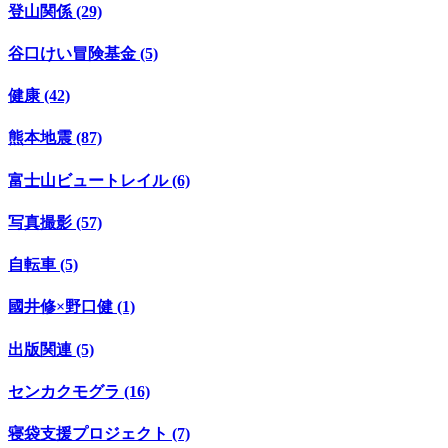
登山関係 (29)
谷口けい冒険基金 (5)
健康 (42)
熊本地震 (87)
富士山ビュートレイル (6)
写真撮影 (57)
自転車 (5)
國井修×野口健 (1)
出版関連 (5)
センカクモグラ (16)
寝袋支援プロジェクト (7)