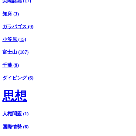
尖閣諸島 (17)
知床 (3)
ガラパゴス (9)
小笠原 (15)
富士山 (187)
千葉 (9)
ダイビング (6)
思想
人権問題 (1)
国際情勢 (6)