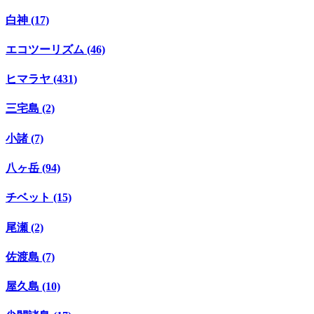
白神 (17)
エコツーリズム (46)
ヒマラヤ (431)
三宅島 (2)
小諸 (7)
八ヶ岳 (94)
チベット (15)
尾瀬 (2)
佐渡島 (7)
屋久島 (10)