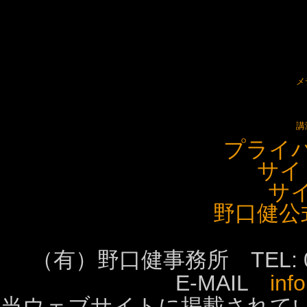
メ
講
プライ
サイ
サ
野口健公
（有）野口健事務所 TEL: 0555-
E-MAIL
inf
当ウェブサイトに掲載されて