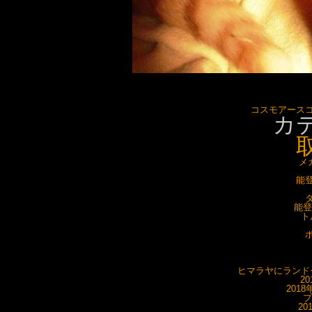
コスモアース
カ
メ
能登
タ
能登
ト
ポ
ヒマラヤにランドセ
20
201
プ
20