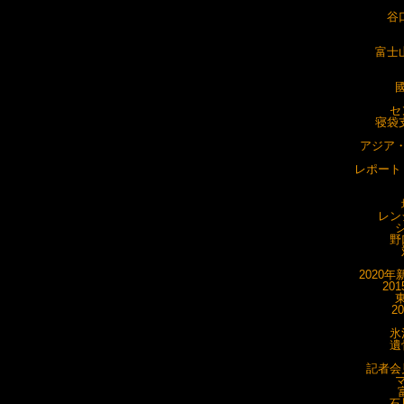
谷
富士山
國
セ
寝袋支
アジア・
レポート・
レン
シ
野
2020年
20
東
2
氷
遺
記者会見
マ
石