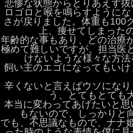
悲惨な状態からとりあえず抜
ロゴロと喉を鳴らすようにな
さが戻りました。体重も100
上、痩せてしまった
年齢的な事もあり、どの治療
極めて難しいですが、担当医
けないような様々な方法
飼い主のエゴになってもいけ
辛くないと言えばウソになり
う、とてもとても
本当に変わってあげたいと思
もないので、しっかりと
でも、不思議なもので、ナナ
った時のような表情を僕に見