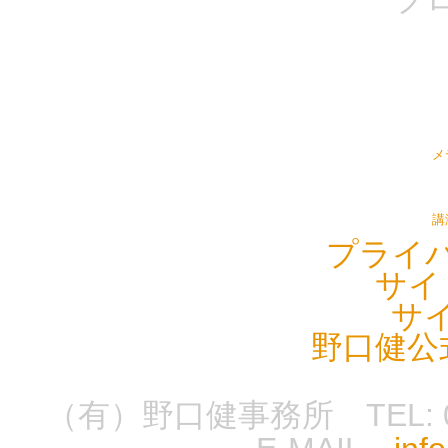
メ
講
プライ
サイ
サ
野口健公
（有）野口健事務所 TEL: 0555-