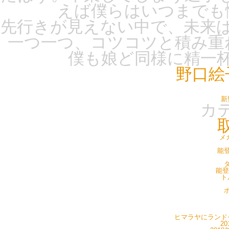
えば僕らはいつまでも
先行きが見えない中で、未来
一つ一つ、コツコツと積み重
僕も娘ど同様に精一
野口絵
新
カ
メ
能登
タ
能登
ト
ポ
ヒマラヤにランドセ
20