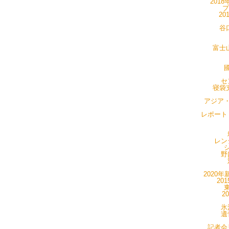
201
プ
20
谷
富士山
國
セ
寝袋支
アジア・
レポート・
レン
シ
野
2020年
20
東
2
氷
遺
記者会見