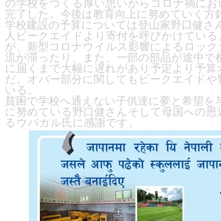
の学校をつくる厚い思いからコロナ禍にお
完了した。今後は教育向上に努めていく方
学校建設の予算については登山家野口健さん
人ピークエイドより寄付を呼びかけている。1
が、新型コロナウイルス影響によるロック
流が滞ったり、また、一部の部品が途中で
に届くまで大幅に遅れがあり予定より予算
だ。オバー部分に関してもピークエイドや
いる。
貧困で学校へ通えない子供達に夢と希望を与
に努めている野口健さんそして母国への恩
るウパカル氏に感謝です。