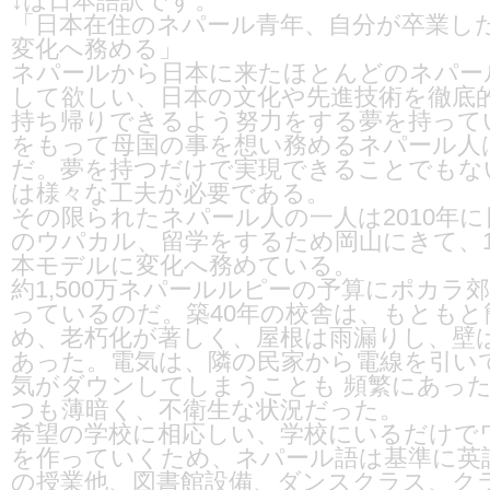
↓は日本語訳です。
「日本在住のネパール青年、自分が卒業し
変化へ務める」
ネパールから日本に来たほとんどのネパー
して欲しい、日本の文化や先進技術を徹底
持ち帰りできるよう努力をする夢を持って
をもって母国の事を想い務めるネパール人
だ。夢を持つだけで実現できることでもな
は様々な工夫が必要である。
その限られたネパール人の一人は2010年
のウパカル、留学をするため岡山にきて、1
本モデルに変化へ務めている。
約1,500万ネパールルピーの予算にポカラ
っているのだ。築40年の校舎は、もとも
め、⽼朽化が著しく、屋根は⾬漏りし、壁
あった。電気は、隣の⺠家から電線を引い
気がダウンしてしまうことも 頻繁にあっ
つも薄暗く、不衛⽣な状況だった。
希望の学校に相応しい、学校にいるだけで
を作っていくため、ネパール語は基準に英
の授業他、図書館設備、ダンスクラス、ク