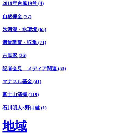
2019年台風19号 (4)
自然保全 (77)
氷河湖・水環境 (65)
遺骨調査・収集 (71)
古民家 (36)
記者会見 メディア関連 (53)
マナスル基金 (41)
富士山清掃 (119)
石川明人×野口健 (1)
地域