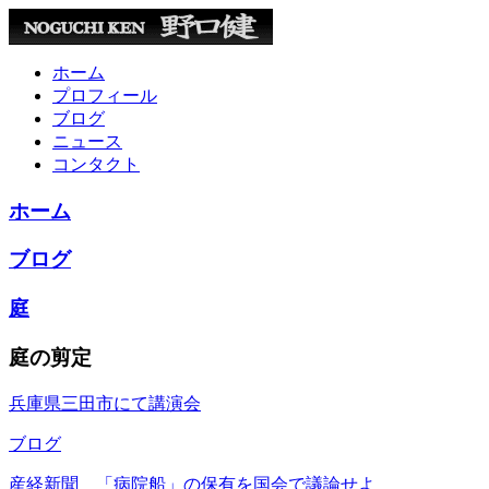
ホーム
プロフィール
ブログ
ニュース
コンタクト
ホーム
ブログ
庭
庭の剪定
兵庫県三田市にて講演会
ブログ
産経新聞 「病院船」の保有を国会で議論せよ