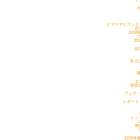
ポ
ヒマラヤにランドセ
20
201
プ
20
谷
富士山
國
セ
寝袋支
アジア・
レポート・
レン
シ
野
2020年