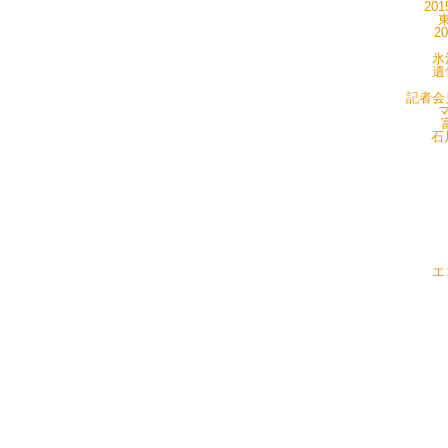
20
東
2
氷
遺
記者会見
マ
石
エ