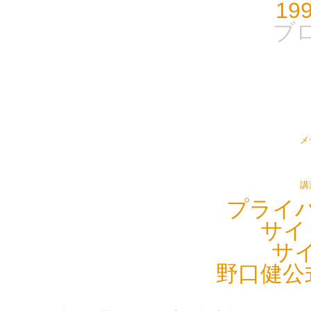
19
ブ
メ
講
プライ
サイ
サ
野口健公