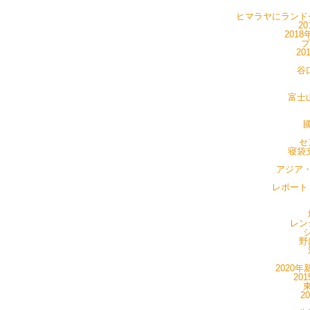
ヒマラヤにランドセ
20
201
プ
20
谷
富士山
國
セ
寝袋支
アジア・
レポート・
レン
シ
野
2020年
20
東
2