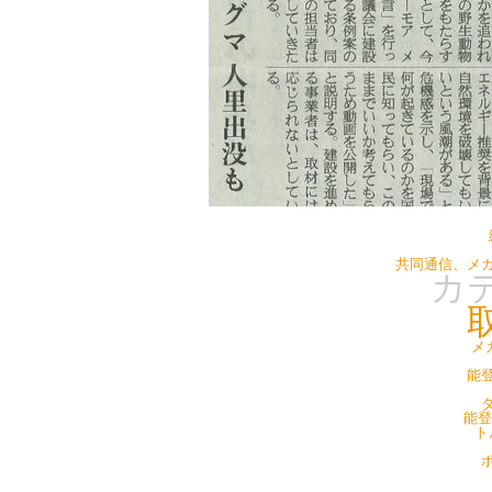
共同通信、メ
カ
メ
能登
タ
能登
ト
ポ