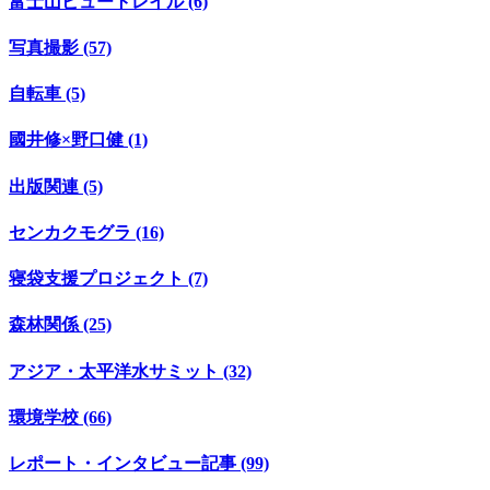
富士山ビュートレイル (6)
写真撮影 (57)
自転車 (5)
國井修×野口健 (1)
出版関連 (5)
センカクモグラ (16)
寝袋支援プロジェクト (7)
森林関係 (25)
アジア・太平洋水サミット (32)
環境学校 (66)
レポート・インタビュー記事 (99)