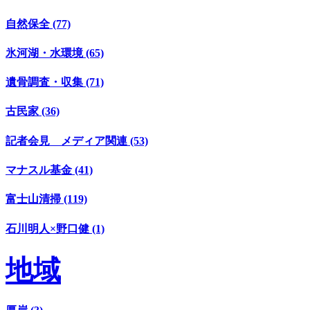
自然保全 (77)
氷河湖・水環境 (65)
遺骨調査・収集 (71)
古民家 (36)
記者会見 メディア関連 (53)
マナスル基金 (41)
富士山清掃 (119)
石川明人×野口健 (1)
地域