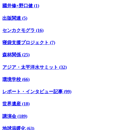
國井修×野口健 (1)
出版関連 (5)
センカクモグラ (16)
寝袋支援プロジェクト (7)
森林関係 (25)
アジア・太平洋水サミット (32)
環境学校 (66)
レポート・インタビュー記事 (99)
世界遺産 (18)
講演会 (189)
地球温暖化 (63)