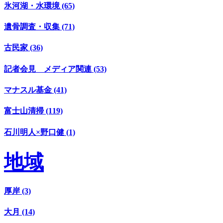
氷河湖・水環境 (65)
遺骨調査・収集 (71)
古民家 (36)
記者会見 メディア関連 (53)
マナスル基金 (41)
富士山清掃 (119)
石川明人×野口健 (1)
地域
厚岸 (3)
大月 (14)