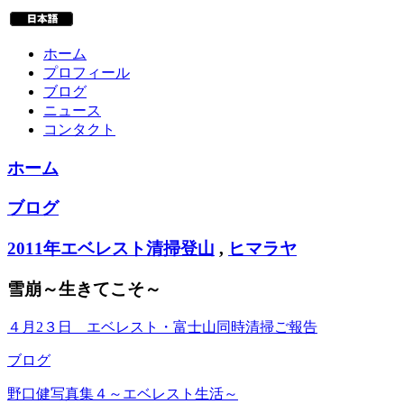
ホーム
プロフィール
ブログ
ニュース
コンタクト
ホーム
ブログ
2011年エベレスト清掃登山
,
ヒマラヤ
雪崩～生きてこそ～
４月2３日 エベレスト・富士山同時清掃ご報告
ブログ
野口健写真集４～エベレスト生活～