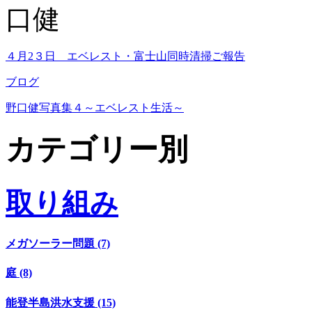
口健
４月2３日 エベレスト・富士山同時清掃ご報告
ブログ
野口健写真集４～エベレスト生活～
カテゴリー別
取り組み
メガソーラー問題 (7)
庭 (8)
能登半島洪水支援 (15)