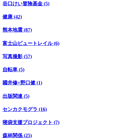
谷口けい冒険基金 (5)
健康 (42)
熊本地震 (87)
富士山ビュートレイル (6)
写真撮影 (57)
自転車 (5)
國井修×野口健 (1)
出版関連 (5)
センカクモグラ (16)
寝袋支援プロジェクト (7)
森林関係 (25)