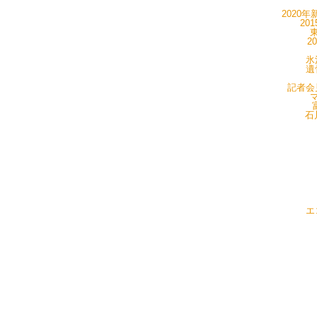
2020年
20
東
2
氷
遺
記者会見
マ
石
エ