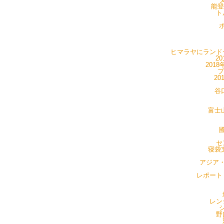
能登
ト
ポ
ヒマラヤにランドセ
20
201
プ
20
谷
富士山
國
セ
寝袋支
アジア・
レポート・
レン
シ
野