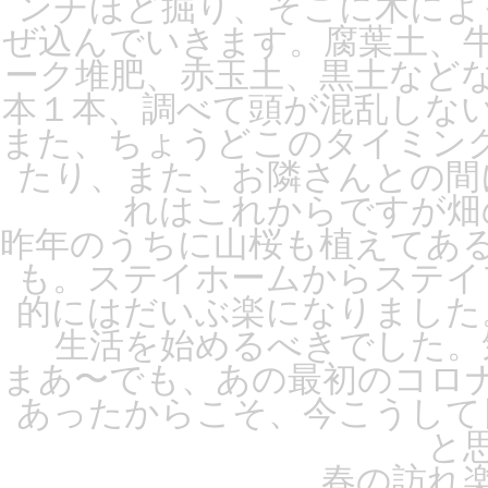
ンチほど掘り、そこに木によ
ぜ込んでいきます。腐葉土、
ーク堆肥、赤玉土、黒土など
本１本、調べて頭が混乱しな
また、ちょうどこのタイミン
たり、また、お隣さんとの間
れはこれからですが畑
昨年のうちに山桜も植えてあ
も。ステイホームからステイ
的にはだいぶ楽になりました
生活を始めるべきでした。
まあ〜でも、あの最初のコロ
あったからこそ、今こうして
と
春の訪れ