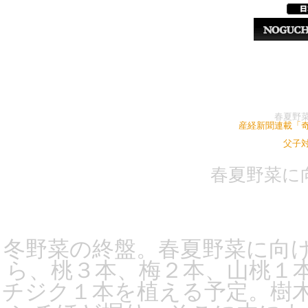
春夏野
産経新聞連載「
父子
春夏野菜に
冬野菜の終盤。春夏野菜に向
ら、桃３本、梅２本、山桃１
チジク１本を植える予定。樹木