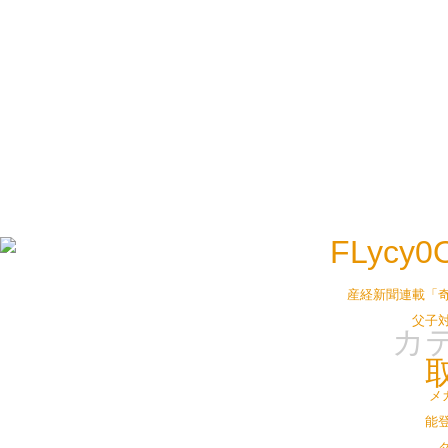
産経新聞連載「
父子
カ
メ
能登
タ