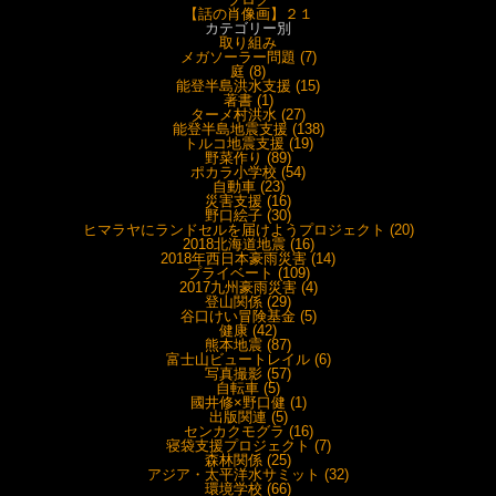
【話の肖像画】２１
カテゴリー別
取り組み
メガソーラー問題 (7)
庭 (8)
能登半島洪水支援 (15)
著書 (1)
ターメ村洪水 (27)
能登半島地震支援 (138)
トルコ地震支援 (19)
野菜作り (89)
ポカラ小学校 (54)
自動車 (23)
災害支援 (16)
野口絵子 (30)
ヒマラヤにランドセルを届けようプロジェクト (20)
2018北海道地震 (16)
2018年西日本豪雨災害 (14)
プライベート (109)
2017九州豪雨災害 (4)
登山関係 (29)
谷口けい冒険基金 (5)
健康 (42)
熊本地震 (87)
富士山ビュートレイル (6)
写真撮影 (57)
自転車 (5)
國井修×野口健 (1)
出版関連 (5)
センカクモグラ (16)
寝袋支援プロジェクト (7)
森林関係 (25)
アジア・太平洋水サミット (32)
環境学校 (66)