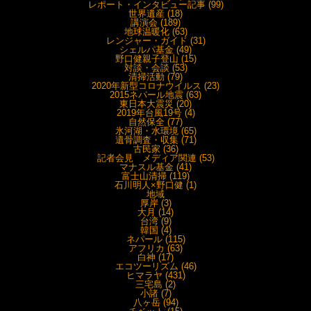
レポート・インタビュー記事 (99)
世界遺産 (18)
講演会 (189)
地球温暖化 (63)
レンジャー・ガイド (31)
シェルパ基金 (49)
野口健親子登山 (15)
対談・会談 (53)
清掃活動 (79)
2020年新型コロナウイルス (23)
2015ネパール地震 (63)
東日本大震災 (20)
2019年台風19号 (4)
自然保全 (77)
氷河湖・水環境 (65)
遺骨調査・収集 (71)
古民家 (36)
記者会見 メディア関連 (53)
マナスル基金 (41)
富士山清掃 (119)
石川明人×野口健 (1)
地域
厚岸 (3)
大月 (14)
台湾 (9)
韓国 (4)
ネパール (115)
アフリカ (63)
白神 (17)
エコツーリズム (46)
ヒマラヤ (431)
三宅島 (2)
小諸 (7)
八ヶ岳 (94)