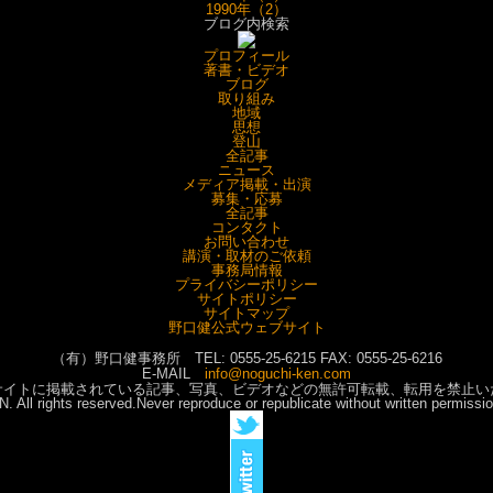
1990年（2）
ブログ内検索
プロフィール
著書・ビデオ
ブログ
取り組み
地域
思想
登山
全記事
ニュース
メディア掲載・出演
募集・応募
全記事
コンタクト
お問い合わせ
講演・取材のご依頼
事務局情報
プライバシーポリシー
サイトポリシー
サイトマップ
野口健公式ウェブサイト
（有）野口健事務所 TEL: 0555-25-6215 FAX: 0555-25-6216
E-MAIL
info@noguchi-ken.com
サイトに掲載されている記事、写真、ビデオなどの無許可転載、転用を禁止い
ll rights reserved.Never reproduce or republicate without written permi