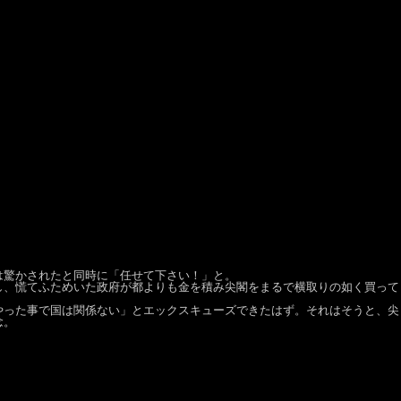
は驚かされたと同時に「任せて下さい！」と。
し、慌てふためいた政府が都よりも金を積み尖閣をまるで横取りの如く買って
やった事で国は関係ない」とエックスキューズできたはず。それはそうと、尖
念。