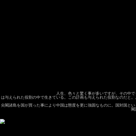
人生、色々と驚く事が多いですが、その中で
は与えられた役割の中で生きている。この計画も与えられた役割なのだと。
尖閣諸島を国が買った事により中国は態度を更に強固なものに。国対国とい
閣