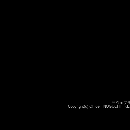
当ウェブ
Copyright(c) Office NOGUCHI KEN. A