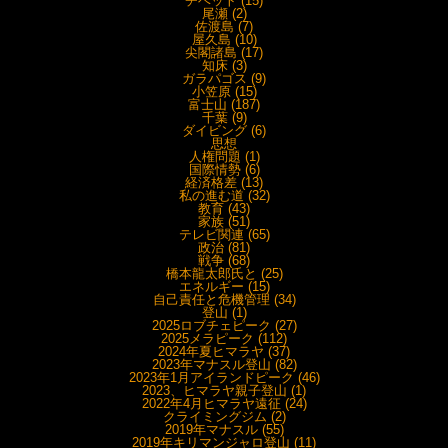
チベット (15)
尾瀬 (2)
佐渡島 (7)
屋久島 (10)
尖閣諸島 (17)
知床 (3)
ガラパゴス (9)
小笠原 (15)
富士山 (187)
千葉 (9)
ダイビング (6)
思想
人権問題 (1)
国際情勢 (6)
経済格差 (13)
私の進む道 (32)
教育 (43)
家族 (51)
テレビ関連 (65)
政治 (81)
戦争 (68)
橋本龍太郎氏と (25)
エネルギー (15)
自己責任と危機管理 (34)
登山 (1)
2025ロブチェピーク (27)
2025メラピーク (112)
2024年夏ヒマラヤ (37)
2023年マナスル登山 (82)
2023年1月アイランドピーク (46)
2023、ヒマラヤ親子登山 (1)
2022年4月ヒマラヤ遠征 (24)
クライミングジム (2)
2019年マナスル (55)
2019年キリマンジャロ登山 (11)