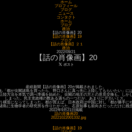
ホーム
プロフィール
ブログ
ニュース
コンタクト
ホーム
ブログ
政治
【話の肖像画】20
【話の肖像画】19
ブログ
【話の肖像画】２１
政治
2022/09/21
【話の肖像画】20
産経新聞【話の肖像画】20が掲載されました。
も「都が尖閣諸島を買ったら、野口さんに真っ先に上陸してもらいたい」に
上陸方法を本気で調べ準備を始めた。尖閣の地主の方との意見交換も。しか
しまった。民主党政権の数ある過ちの一つだが、あまりにデカいミス。
う構造になってしまった。都が買えば、日本政府は中国に対し「都が勝手に
諸島に生物学者の研究所を作りたかった。石原知事も前向きだっただけに残
2022年9月21日掲載
話の肖像画20
【話の肖像画】19
ブログ