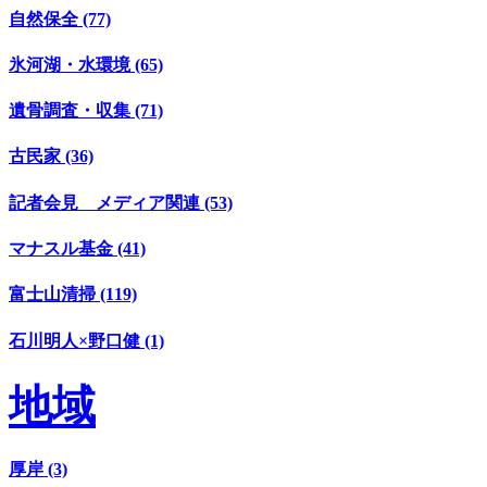
自然保全 (77)
氷河湖・水環境 (65)
遺骨調査・収集 (71)
古民家 (36)
記者会見 メディア関連 (53)
マナスル基金 (41)
富士山清掃 (119)
石川明人×野口健 (1)
地域
厚岸 (3)