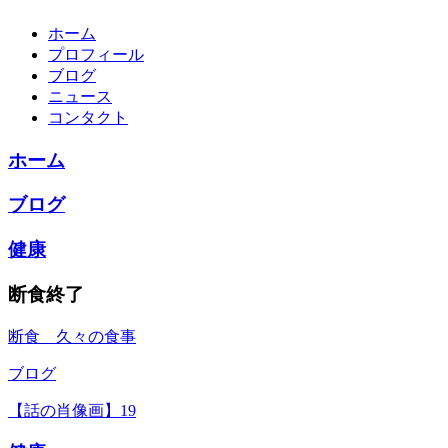
ホーム
プロフィール
ブログ
ニュース
コンタクト
ホーム
ブログ
健康
断食終了
断食 久々の食事
ブログ
【話の肖像画】19