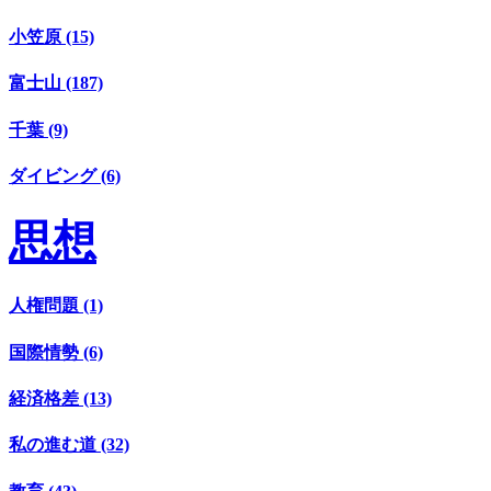
小笠原 (15)
富士山 (187)
千葉 (9)
ダイビング (6)
思想
人権問題 (1)
国際情勢 (6)
経済格差 (13)
私の進む道 (32)