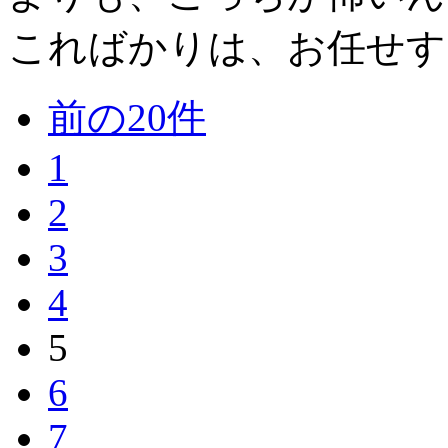
こればかりは、お任せする
前の20件
1
2
3
4
5
6
7