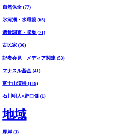
自然保全 (77)
氷河湖・水環境 (65)
遺骨調査・収集 (71)
古民家 (36)
記者会見 メディア関連 (53)
マナスル基金 (41)
富士山清掃 (119)
石川明人×野口健 (1)
地域
厚岸 (3)