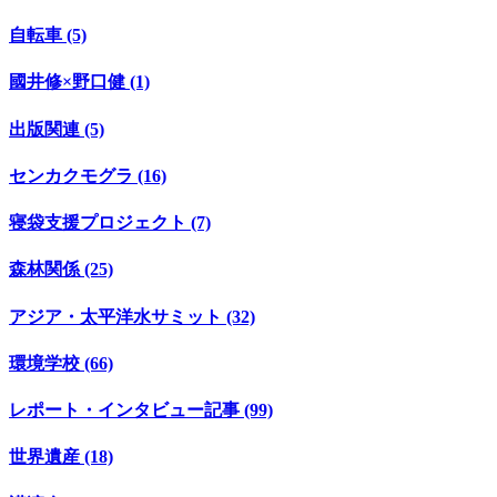
自転車 (5)
國井修×野口健 (1)
出版関連 (5)
センカクモグラ (16)
寝袋支援プロジェクト (7)
森林関係 (25)
アジア・太平洋水サミット (32)
環境学校 (66)
レポート・インタビュー記事 (99)
世界遺産 (18)