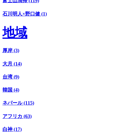
富士山清掃 (119)
石川明人×野口健 (1)
地域
厚岸 (3)
大月 (14)
台湾 (9)
韓国 (4)
ネパール (115)
アフリカ (63)
白神 (17)