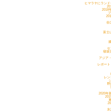
ヒマラヤにランドセ
20
201
プ
20
谷
富士山
國
セ
寝袋支
アジア・
レポート・
レン
シ
野
2020年
20
東
2
氷