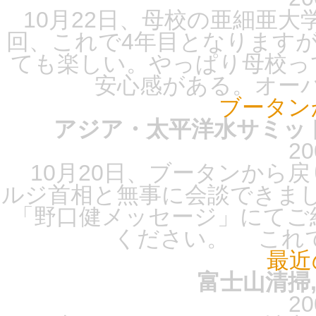
10月22日、母校の亜細亜大
回、これで4年目となります
ても楽しい。やっぱり母校っ
安心感がある。オーバ
ブータン
アジア・太平洋水サミット,
20
10月20日、ブータンから戻
ルジ首相と無事に会談できま
「野口健メッセージ」にてご
ください。 これで
最近
富士山清掃,
20