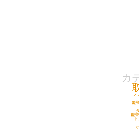
カ
メ
能登
タ
能登
ト
ポ