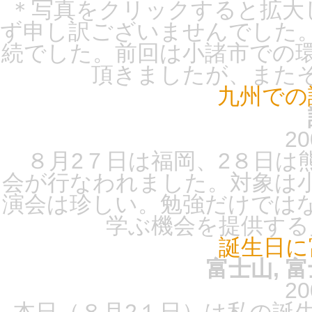
＊写真をクリックすると拡大
ず申し訳ございませんでした
続でした。前回は小諸市での
頂きましたが、またその
九州での
20
８月2７日は福岡、2８日は
会が行なわれました。対象は
演会は珍しい。勉強だけでは
学ぶ機会を提供する昴
誕生日に
富士山, 
20