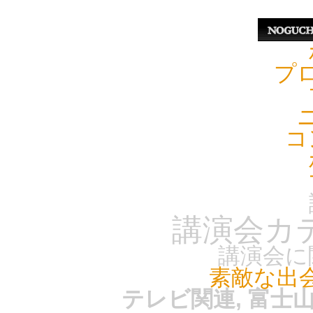
プ
コ
講演会カ
講演会に
素敵な出会
テレビ関連, 富士山