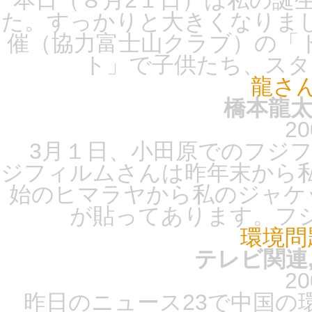
本日（８月2１日）は私の誕
た。すっかりと大きくなりま
催（協力富士山クラブ）の「
ト」で子供たち、スタッ
龍さ
橋本龍太
20
3月１日、小田原でのフジフ
ジフィルムさんは昨年末から
始のヒマラヤから私のジャケ
が貼ってあります。フジ
環境問
テレビ関連,
20
昨日のニュース23で中国の