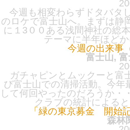
20
今週も相変わらずドタバタし
のロケで富士山へ。まずは静
に１3００ある浅間神社の総
テーマに半年ほどかけ
今週の出来事
富士山, 
20
ガチャピンとムックーと富士
び富士山での清掃活動。今年
して何回やったのだろうか・
クラブの統計によると今
「緑の東京募金 開始
森林
20