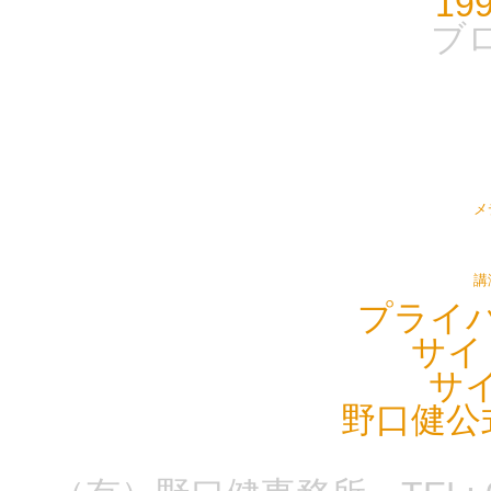
19
ブ
メ
講
プライ
サイ
サ
野口健公