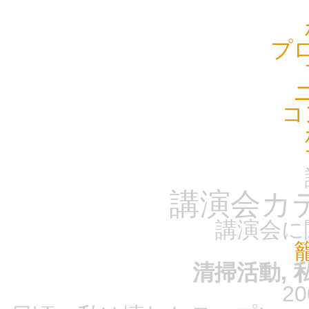
プ
コ
講演会カ
講演会に
清掃活動, 
20