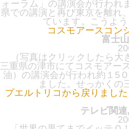
ォーラム」の講演会が行われ
県での講演と再び東京を離れ
ています。こうように
コスモアースコン
富士山
20
（写真はクリックしたら大き
三重県の津市にてコスモアー
油）の講演会が行われ約１5
ました。せっかくの三
プエルトリコから戻りました
テレビ関連,
20
「世界の果てまでイッテＱ！