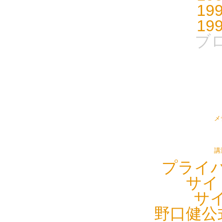
19
19
ブ
メ
講
プライ
サイ
サ
野口健公