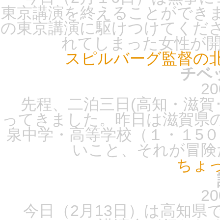
東京講演を終えることができ
の東京講演に駆けつけてくだ
れてしまった女性が開演
スピルバーグ監督の
チベ
20
先程、二泊三日(高知・滋賀
ってきました。昨日は滋賀県
泉中学・高等学校（１・１5
いこと、それが冒険だ
ちょ
20
今日（2月13日）は高知県