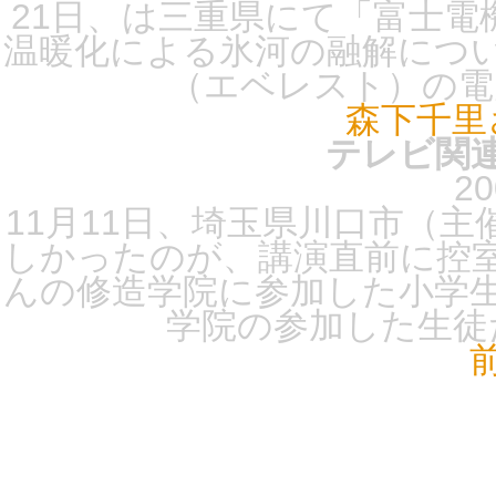
21日、は三重県にて「富士電
温暖化による氷河の融解につ
（エベレスト）の電力
森下千里
テレビ関連
20
11月11日、埼玉県川口市（
しかったのが、講演直前に控
んの修造学院に参加した小学
学院の参加した生徒た