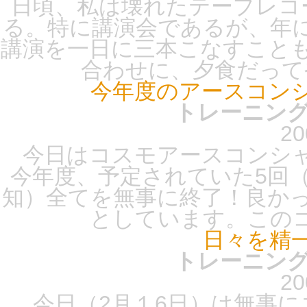
日頃、私は壊れたテープレコ
る。特に講演会であるが、年
講演を一日に三本こなすこと
合わせに、夕食だってや
今年度のアースコン
トレーニング
20
今日はコスモアースコンシャ
今年度、予定されていた5回（
知）全てを無事に終了！良か
としています。このコ
日々を精
トレーニング
20
今日（2月１6日）は無事に