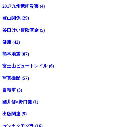
2017九州豪雨災害 (4)
登山関係 (29)
谷口けい冒険基金 (5)
健康 (42)
熊本地震 (87)
富士山ビュートレイル (6)
写真撮影 (57)
自転車 (5)
國井修×野口健 (1)
出版関連 (5)
センカクモグラ (16)