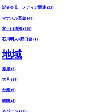
記者会見 メディア関連 (53)
マナスル基金 (41)
富士山清掃 (119)
石川明人×野口健 (1)
地域
厚岸 (3)
大月 (14)
台湾 (9)
韓国 (4)
ネパール (115)